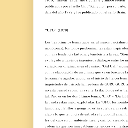
1970,
“Hinten” es del año siguiente
y ambos fueron
publicados por el sello Ohr; “Känguru”, por su parte,
data del año 1972 y fue publicado por el sello Brain.
“
UFO
” (1970)
Los tres primeros temas trabajan. al menos parcialmen
monótonas): los tonos predominantes están inspirados 
con una tendencia fastuosa y tenebrista a la vez. ‘Ston
explayado a través de ingeniosos diálogos entre los m
variaciones originadas en el camino. ‘Girl Call’ asum
con la elaboración de un clímax que va en busca de la n
tensamente agudos, anuncian el inicio del tercer tema
inquietudes de psicodelia free-form de GURU GURU al
no está pensada como una suite, la ilación de estas tr
tal. Pero es en los dos últimos temas, ‘UFO’ y ‘Der LS
la banda están mejor explotadas. En ‘UFO’, los sonidos 
tambores, platillos y gongs no están sujetos a una estr
algo a lo que renuncia de entrada el grupo. El ensamb
ley del caos en un ambiente irreal y onírico, creando 
cadencias que son innegablemente feroces y siniestra