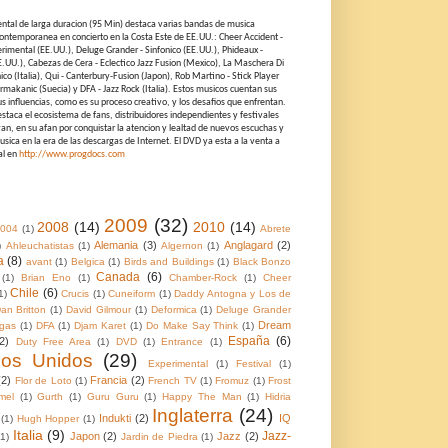
ntal de larga duracion (95 Min) destaca varias bandas de musica
ontemporanea en concierto en la Costa Este de EE.UU.: Cheer Accident -
rimental (EE.UU.), Deluge Grander - Sinfonico (EE.UU.), Phideaux -
E.UU.), Cabezas de Cera - Eclectico Jazz Fusion (Mexico), La Maschera Di
nico (Italia), Qui - Canterbury-Fusion (Japon), Rob Martino - Stick Player
rmakanic (Suecia) y DFA - Jazz Rock (Italia). Estos musicos cuentan sus
sus influencias, como es su proceso creativo, y los desafios que enfrentan.
taca el ecosistema de fans, distribuidores independientes y festivales
an, en su afan por conquistar la atencion y lealtad de nuevos escuchas y
sica en la era de las descargas de Internet. El DVD ya esta a la venta a
al en
http://www.progdocs.com
2009
(32)
2008
(14)
2010
(14)
004
(1)
Abrete
Alemania
(3)
Anglagard
(2)
)
Ahleuchatistas
(1)
Algernon
(1)
a
(8)
avant
(1)
Belgica
(1)
Birds and Buildings
(1)
Black Bonzo
Canada
(6)
(1)
Brian Eno
(1)
Chamber-Rock
(1)
Cheer
Chile
(6)
1)
Crucis
(1)
Cuneiform
(1)
Daddy Antogna y Los de
an Britton
(1)
David Gilmour
(1)
Deformica
(1)
Deluge Grander
Dream
gas
(1)
DFA
(1)
Djam Karet
(1)
Do Make Say Think
(1)
España
(6)
2)
Duty Free Area
(1)
DVD
(1)
Entrance
(1)
dos Unidos
(29)
Experimental
(1)
Festival
(1)
(2)
Francia
(2)
Flor de Loto
(1)
French TV
(1)
Fromuz
(1)
Frost
mel
(1)
Gurth
(1)
Guru Guru
(1)
Happy The Man
(1)
Hidria
Inglaterra
(24)
Indukti
(2)
IQ
(1)
Hugh Hopper
(1)
Italia
(9)
Jazz-
Japon
(2)
Jazz
(2)
(1)
Jardin de Piedra
(1)