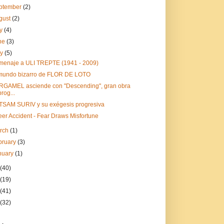
ptember
(2)
gust
(2)
ly
(4)
ne
(3)
ay
(5)
enaje a ULI TREPTE (1941 - 2009)
mundo bizarro de FLOR DE LOTO
GAMEL asciende con "Descending", gran obra
prog...
SAM SURIV y su exégesis progresiva
er Accident - Fear Draws Misfortune
rch
(1)
bruary
(3)
nuary
(1)
(40)
(19)
(41)
(32)