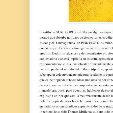
El estilo de GURU GURU es similar en algunos aspec
pesado que absorbe millones de elementos psicodélic
discos y el "Ummagumma" de PINK FLOYD, asimilando 
concreta que el academicismo germano de posguerra h
eruditos. Dados los alcances y delineamientos propios 
contestataria que está implícita en las estrategias cre
experimentación cobra una robustez tremendamente 
pero sin perder el sentido del diálogo tripartito, apo
sabe operar colectivamente mientras se alimenta consi
que el lector puede ir haciéndose una idea de por dó
de su carrera: se trata de una propuesta que apuesta po
llamado krautrock, pero bueno, no hablemos de eso ah
explosión onírica que estalla recurrentemente desde los
polenta propia del rock hacia terrenos nuevos, mezcl
en varias ocasiones, índices expresivos donde se mezc
ingeniero de sonido Thomas Müller aquí, pero todo ir