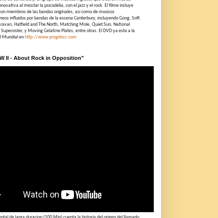
novativa al mezclar la psicodelia, con el jazz y el rock. El filme incluye
con miembros de las bandas originales, asi como de musicos
eos influidos por bandas de la escena Canterbury, incluyendo Gong, Soft
ravan, Hatfield and The North, Matching Mole, Quiet Sun, National
 Supersister, y Moving Gelatine Plates, entre otras. El DVD ya esta a la
el Mundial en
http://www.progdocs.com
RW II - About Rock in Opposition"
tal de larga duracion (100 Min) cuenta la historia del origen del llamado