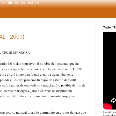
 realidad absoluta y
Trailer "
1 - 2009)
A CÉSAR MENDOZA.
mundo del rock progresivo: el nombre del veterano que ha
entoso y enérgico bajista alemán que fuera miembro de GURU
l se erigió como una fuerza creativa tremendamente
 pesadas. Los tres primeros trabajos de estudio de GURU
culminantes de esa poderosa mezcla, sólo posible dentro de
dicalmente lisérgica, jams eléctricos de inspiración
o-industrial. Todo eso con un genuinamente progresivo
trayectoria musical tocando contrabajo en grupos de jazz que
Este documen
llamada Esc