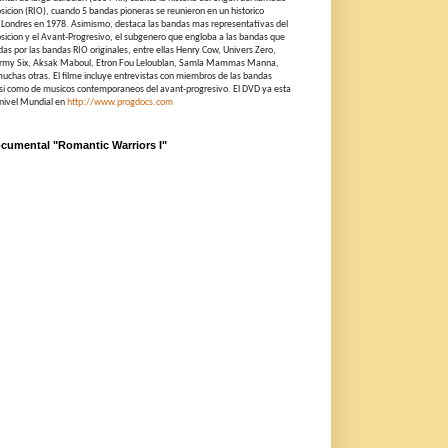
icion (RIO), cuando 5 bandas pioneras se reunieron en un historico
n Londres en 1978. Asimismo, destaca las bandas mas representativas del
icion y el Avant-Progresivo, el subgenero que engloba a las bandas que
idas por las bandas RIO originales, entre ellas Henry Cow, Univers Zero,
ormy Six, Aksak Maboul, Etron Fou Leloublan, Samla Mammas Manna,
chas otras. El filme incluye entrevistas con miembros de las bandas
 asi como de musicos contemporaneos del avant-progresivo. El DVD ya esta
 nivel Mundial en
http://www.progdocs.com
ocumental "Romantic Warriors I"