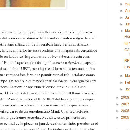
►
Se
►
Au
►
Ju
►
Ju
▼
M
historia del grupo y del (así llamado) krautrock: un trasero
Hom
e del nombre cacofónico de la banda en ambas nalgas, lo cual
El 
tria fonográfica donde imperaban imaginerías abstractas,
r, la funda interior inversa contiene una imagen más cercana de
GAR
do en la doblez. Esperamos no volver a describir esta cosa
RET
, “Hinten” (que en alemán significa
atrás
o
detrás
) encapsula
Che
disco debut “UFO”, pero lejos está la banda a renunciar a los
as rítmicos free-form que permitieron al trío instalarse como
►
Ma
mpo. De hecho, esta mayor canalización de la energía rockera
►
Fe
icos. La pieza de apertura ‘Electric Junk’ es un clásico
►
Ja
 11 minutos del disco, comienza con un riff llamativo cuya
►
2008
AFTER reciclados por el HENDRIX del tercer álbum, aunque
►
2007
rda en trastocarse hacia una variación caótica que termina
tería a cargo de un superhumano Mani. Unas recitaciones
►
2006
ntas, lo que hemos escuchado durante estos primeros tres
►
2005
 central de la pieza, un jam de exultantes tintes pesados en el
ente inquietantes a puro fuego. La inclusión de un interludio