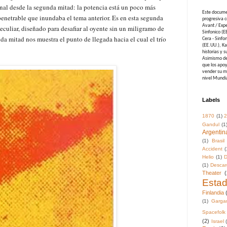
nal desde la segunda mitad: la potencia está un poco más
Este docume
netrable que inundaba el tema anterior. Es en esta segunda
progresiva c
Avant / Expe
eculiar, diseñado para desafiar al oyente sin un miligramo de
Sinfonico (E
a mitad nos muestra el punto de llegada hacia el cual el trío
Cera - Sinfo
(EE.UU.), Ka
historias y 
Asimismo des
que los apoy
vender su mu
nivel Mundi
Labels
1870
(1)
2
Gandul
(1
Argentin
(1)
Brasil
Accident
(
Helio
(1)
D
(1)
Descar
Theater
(
Esta
Finlandia
(1)
Garga
Spacefolk
(2)
Israel