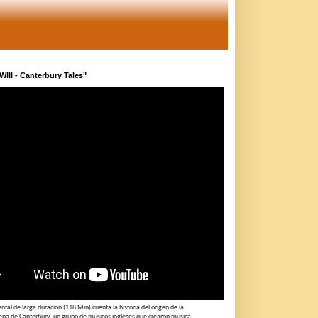
RWIII - Canterbury Tales"
tal de larga duracion (118 Min) cuenta la historia del origen de la
ena de Canterbury, un grupo de musicos ingleses que crearon musica