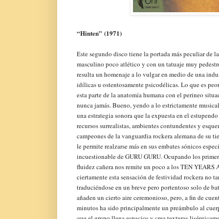
“Hinten
” (1971)
Este segundo disco tiene la portada más peculiar de la 
masculino poco atlético y con un tatuaje muy pedestr
resulta un homenaje a lo vulgar en medio de una indus
idílicas u ostentosamente psicodélicas. Lo que es peo
esta parte de la anatomía humana con el perineo situa
nunca jamás. Bueno, yendo a lo estrictamente musical
una estrategia sonora que la expuesta en el estupendo 
recursos surrealistas, ambientes contundentes y esquem
campeones de la vanguardia rockera alemana de su tie
le permite realzarse más en sus embates sónicos específ
incuestionable de GURU GURU. Ocupando los primeros
fluidez cañera nos remite un poco a los TEN YEARS 
ciertamente esta sensación de festividad rockera no ta
traduciéndose en un breve pero portentoso solo de ba
añaden un cierto aire ceremonioso, pero, a fin de cue
minutos ha sido principalmente un preámbulo al cuerpo
que el grupo llena espacios y crea texturas lisérgicam