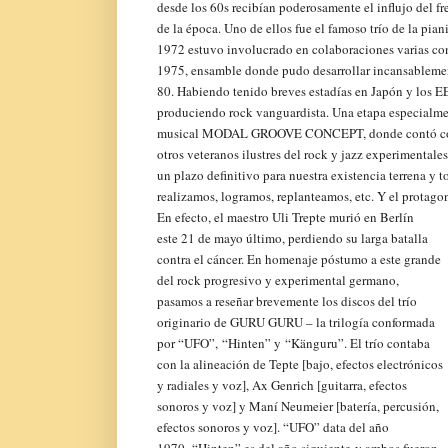
desde los 60s recibían poderosamente el influjo del fr
de la época. Uno de ellos fue el famoso trío de la pia
1972 estuvo involucrado en colaboraciones varias c
1975, ensamble donde pudo desarrollar incansablement
80. Habiendo tenido breves estadías en Japón y los EE.
produciendo rock vanguardista. Una etapa especialmen
musical MODAL GROOVE CONCEPT, donde contó con 
otros veteranos ilustres del rock y jazz experimentale
un plazo definitivo para nuestra existencia terrena y 
realizamos, logramos, replanteamos, etc. Y el protagon
En efecto, el maestro Uli Trepte murió en Berlín
este 21 de mayo último, perdiendo su larga batalla
contra el cáncer. En homenaje póstumo a este grande
del rock progresivo y experimental germano,
pasamos a reseñar brevemente los discos del trío
originario de GURU GURU – la trilogía conformada
por “UFO”,
“Hinten” y
“Känguru”. El trío contaba
con la alineación de Tepte [bajo, efectos electrónicos
y radiales y voz], Ax Genrich [guitarra, efectos
sonoros y voz] y Maní Neumeier [batería, percusión,
efectos sonoros y voz]. “UFO” data del año