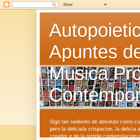
Autopoieti
Apuntes d
Musica Pro
Contempo
Sigo tan sediento de absoluto como cu
pero la delicada crispacion, la delicia
creador o de la simple contemplacion 