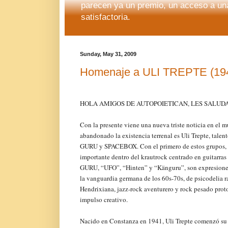
parecen ya un premio, un acceso a una
satisfactoria.
Sunday, May 31, 2009
Homenaje a ULI TREPTE (194
HOLA AMIGOS DE AUTOPOIETICAN, LES SALUD
Con la presente viene una nueva triste noticia en el 
abandonado la existencia terrenal es Uli Trepte, tal
GURU y SPACEBOX. Con el primero de estos grupos, é
importante dentro del krautrock centrado en guitarras
GURU, “UFO”, “Hinten” y “Känguru”, son expresiones 
la vanguardia germana de los 60s-70s, de psicodelia ra
Hendrixiana, jazz-rock aventurero y rock pesado prot
impulso creativo.
Nacido en Constanza en 1941, Uli Trepte comenzó su 