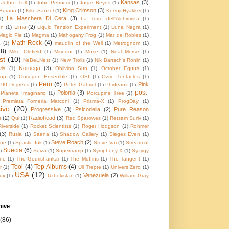
Kansas
(3)
Jethro Tull
(1)
John Petrucci
(1)
Jorge Reyes
(1)
King Crimson
(3)
Burana
(1)
Kike Sanzol
(1)
Koenji Hyakkei
(1)
La Maschera Di Cera
(3)
1)
La Torre dell'Alchimista
(1)
Lima
(2)
un
(1)
Liquid Tension Experiment
(1)
Luna Negra
(1)
Magic Pie
(1)
Magma
(1)
Mahogany Frog
(1)
Mar de Robles
(1)
Math Rock
(4)
a
(1)
maudlin of the Well
(1)
Metrognom
(1)
(8)
Mike Oldfield
(1)
Miriodor
(1)
Muse
(1)
Neal Morse
(1)
st
(10)
NeBeLNest
(1)
New Trolls
(1)
Nik Bartsch's Ronin
(1)
Noruega
(3)
is
(1)
Oblivion Sun
(1)
October Equus
(1)
op
(1)
Onsegen Ensemble
(1)
OSI
(1)
Ozric Tentacles
(1)
Peru
(6)
Pink
r 90 Degrees
(1)
Peter Gabriel
(1)
Phideaux
(1)
post-
Polonia
(3)
Planeta Imaginario
(1)
Porcupine Tree
(1)
Premiata Forneria Marconi
(1)
Prisma-X
(1)
ProgDay
(1)
ivo
(20)
Progressive
(3)
Psicodelia
(2)
Pure Reason
n
(2)
Radiohead
(3)
Qui
(1)
Red Sparowes
(1)
Retsam Suriv
(1)
Riverside
(1)
Rocket Scientists
(1)
Roger Hodgson
(1)
Rohmer
(3)
Rusia
(1)
Saena
(1)
Shadow Gallery
(1)
Sieges Even
(1)
Steve Roach
(2)
ine
(1)
Spastic Ink
(1)
Steve Vai
(1)
Stream of
Suecia
(6)
)
Suiza
(1)
Supertramp
(1)
Symphony X
(1)
Syzygy
no
(1)
The Gourishankar
(1)
The Muffins
(1)
The Tangent
(1)
Tool
(4)
Top Albums
(4)
r
(1)
Uli Trepte
(1)
Univers Zero
(1)
USA
(12)
Venezuela
(2)
ux
(1)
Uzbekistan
(1)
William Gray
hive
(86)