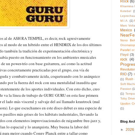
Rock
(6)
Kharmina 
Kotebel
(
Leprecha
M.I.A.
(1)
Mars Volt
Mexico
NearFe
tos al de ASH RA TEMPEL, es decir, rock agresivamente
Nono Belv
os al modo de un hibrido entre el HENDRIX de los dos últimos
Onomatop
también la tradición de experimentación electrónica y
Parallel o
Floyd
(3)
abía puesto en funcionamiento en los ambientes musicales
rock
(4)
de un power-trío con base guitarrera, así como la actitud
Progres
ativas concretamente practicadas por el grupo, esa vía de
Revolutio
RIO
(7)
aguda y combativamente ácida, coqueteando con lo anárquico
Rush
(1)
stando por la fuerza del rock con una mentalidad inaudita que
Soft Mach
stentemente de los aportes individuales. Con esto dicho, creo
Passion
(1
(1)
Tempa
nde va la línea de trabajo de GURU GURU en esta fase primera
Toby Drive
r el lado más visceral y salvaje del así llamado krautrock (mal
Upsilon Cr
ora). Lo que escuchamos en este disco debut es una especie de
(1)
 pasillos más grises de los hábitats industriales, llevando la
ados con elementos improvisacionales de raigambre free-jazz y,
Blog Arc
lan lo espacial y lo anarquista. Muy buena la labor del
►
2026
á para mejor cuando Conny Planck entre a tallar como