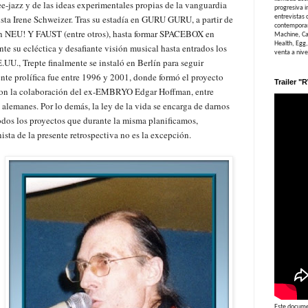
ee-jazz y de las ideas experimentales propias de la vanguardia
progresiva in
nista Irene Schweizer. Tras su estadía en GURU GURU, a partir de
entrevistas 
contemporan
on NEU! Y FAUST (entre otros), hasta formar SPACEBOX en
Machine, Ca
Health, Egg,
e su ecléctica y desafiante visión musical hasta entrados los
venta a niv
UU., Trepte finalmente se instaló en Berlín para seguir
te prolífica fue entre 1996 y 2001, donde formó el proyecto
Trailer "
la colaboración del ex-EMBRYO Edgar Hoffman, entre
s alemanes. Por lo demás, la ley de la vida se encarga de darnos
todos los proyectos que durante la misma planificamos,
ista de la presente retrospectiva no es la excepción.
Este documen