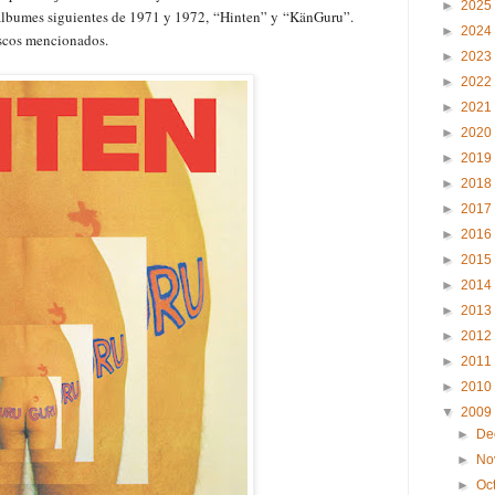
►
2025
s álbumes siguientes de 1971 y 1972, “Hinten” y “KänGuru”.
►
2024
iscos mencionados.
►
2023
►
2022
►
2021
►
2020
►
2019
►
2018
►
2017
►
2016
►
2015
►
2014
►
2013
►
2012
►
2011
►
2010
▼
2009
►
De
►
No
►
Oc