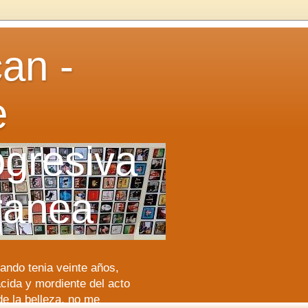
can -
e
gresiva
ranea
ando tenia veinte años,
 acida y mordiente del acto
de la belleza, no me