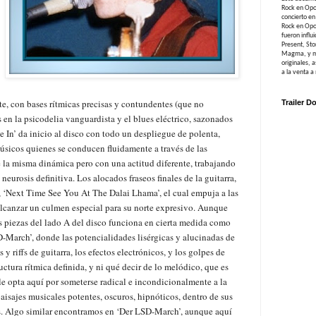
Rock en Opos
concierto e
Rock en Opos
fueron influ
Present, St
Magma, y mu
originales,
a la venta a
te, con bases rítmicas precisas y contundentes (que no
Trailer D
en la psicodelia vanguardista y el blues eléctrico, sazonados
e In’ da inicio al disco con todo un despliegue de polenta,
úsicos quienes se conducen fluidamente a través de las
e la misma dinámica pero con una actitud diferente, trabajando
eurosis definitiva. Los alocados fraseos finales de la guitarra,
, ‘Next Time See You At The Dalai Lhama’, el cual empuja a las
canzar un culmen especial para su norte expresivo. Aunque
es piezas del lado A del disco funciona en cierta medida como
D-March’, donde las potencialidades lisérgicas y alucinadas de
y riffs de guitarra, los efectos electrónicos, y los golpes de
uctura rítmica definida, y ni qué decir de lo melódico, que es
le opta aquí por someterse radical e incondicionalmente a la
paisajes musicales potentes, oscuros, hipnóticos, dentro de sus
s. Algo similar encontramos en ‘Der LSD-March’, aunque aquí