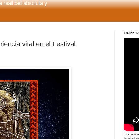
 realidad absoluta y
Trailer "
cia vital en el Festival
Este documen
llamada Esc