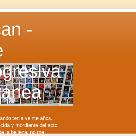
can -
e
gresiva
ranea
ando tenia veinte años,
 acida y mordiente del acto
de la belleza, no me