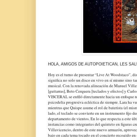
HOLA, AMIGOS DE AUTOPOIETICAN, LES SA
Hoy es el turno de presentar “Live At Woodstaco”,
significa no solo un disco en vivo en sí mismo sino t
musical. Con la renovada alineación de Manuel Villa
[guitarras], Beto Cerquera [teclados y efectos] y Car
VISCERAL se enfiló directamente hacia un enfoque r
psicodelia progresiva ecléctica de siempre. Lara ha vue
mientras que Quispe asume el rol de baterista (e
lado, el teclado se convierte en un instrumento fijo de
departamento de vientos. En lo que respecta a este úl
instancias como integrantes del quinteto en figuras c
Villavicencio, dentro de este nuevo armazón, aprovec
bajo en cada tema tocado en el concierto recogido en