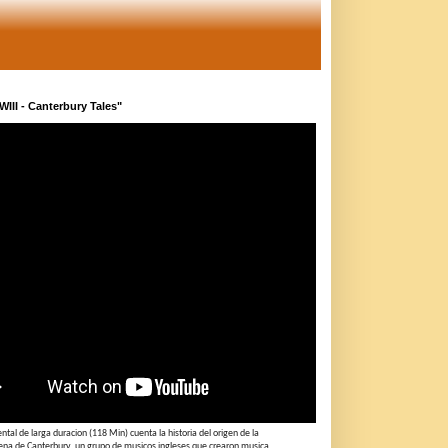
RWIII - Canterbury Tales"
tal de larga duracion (118 Min) cuenta la historia del origen de la
ena de Canterbury, un grupo de musicos ingleses que crearon musica