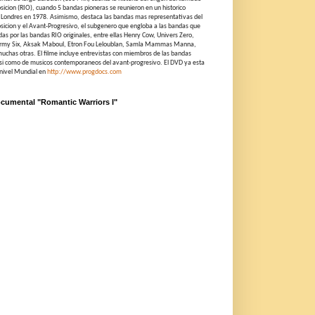
icion (RIO), cuando 5 bandas pioneras se reunieron en un historico
n Londres en 1978. Asimismo, destaca las bandas mas representativas del
icion y el Avant-Progresivo, el subgenero que engloba a las bandas que
idas por las bandas RIO originales, entre ellas Henry Cow, Univers Zero,
ormy Six, Aksak Maboul, Etron Fou Leloublan, Samla Mammas Manna,
chas otras. El filme incluye entrevistas con miembros de las bandas
 asi como de musicos contemporaneos del avant-progresivo. El DVD ya esta
 nivel Mundial en
http://www.progdocs.com
ocumental "Romantic Warriors I"