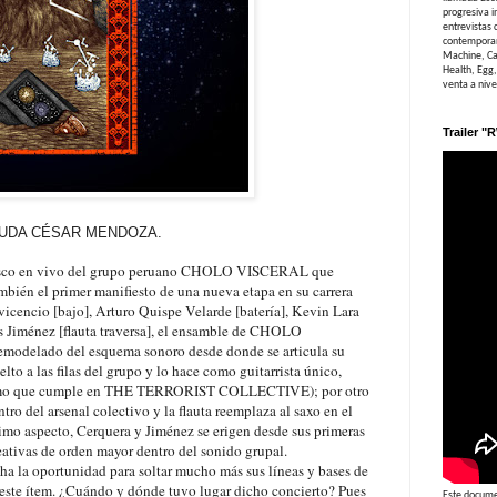
progresiva in
entrevistas 
contemporan
Machine, Ca
Health, Egg,
venta a niv
Trailer "
LUDA CÉSAR MENDOZA.
 disco en vivo del grupo peruano CHOLO VISCERAL que
ambién el primer manifiesto de una nueva etapa en su carrera
vicencio [bajo
]
, Arturo Quispe Velarde [batería], Kevin Lara
los Jiménez [flauta traversa], el ensamble de CHOLO
emodelado del esquema sonoro desde donde se articula su
lto a las filas del grupo y lo hace como guitarrista único,
l mismo que cumple en THE TERRORIST COLLECTIVE); por otro
ntro del arsenal colectivo y la flauta reemplaza al saxo en el
timo aspecto
, Cerquera y Jiménez se erigen desde sus primeras
reativas de orden mayor dentro del sonido grupal.
ha la oportunidad para soltar mucho más sus líneas y bases de
 este ítem. ¿Cuándo y dónde tuvo lugar dicho concierto? Pues
Este documen