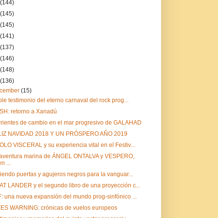
(144)
(145)
(145)
(141)
(137)
(146)
(148)
(136)
cember
(15)
le testimonio del eterno carnaval del rock prog...
H: retorno a Xanadú
rientes de cambio en el mar progresivo de GALAHAD
LIZ NAVIDAD 2018 Y UN PRÓSPERO AÑO 2019
LO VISCERAL y su experiencia vital en el Festiv...
 aventura marina de ÁNGEL ONTALVA y VESPERO,
en ...
iendo puertas y agujeros negros para la vanguar...
T LANDER y el segundo libro de una proyección c...
: una nueva expansión del mundo prog-sinfónico ...
ES WARNING: crónicas de vuelos europeos