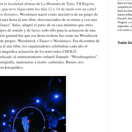
en la localidad chilena de La Montaña de Teno, VII Región.
Rock en Opos
concierto e
 que tuvo lugar entre los días 12 y 14 de enero con un cartel
Rock en Opos
os distintos.
Woodstaco nació como iniciativa de un grupo de
fueron influ
una fiesta al aire libre, desconectados de su rutina y con una
Present, St
Magma, y mu
Enaco” Salas, adaptó el patio de su casa mientras que otros
originales,
ipos de sonido y de luces, todo ello para la actuación de una
a la venta a
n general fue que es
a fiesta rockera fue como un Woodstock
bre propio:
Woodstock + Enaco = Woodstaco
. Era diciembre de
Trailer D
 al aire libre, los organizadores celebraban cada año el
sta magnífica actuación de los renovados CHOLO
dedicado al entretenimiento infantil llamado “Woodstaquitos”,
erigrafía, marionetas y teatro. culturales. Bueno, nos
tem fonográfico.