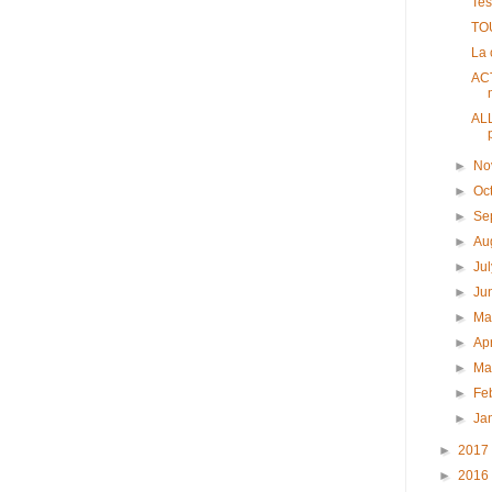
Tes
TOU
La 
AC
ALL
p
►
No
►
Oc
►
Se
►
Au
►
Ju
►
Ju
►
M
►
Ap
►
Ma
►
Fe
►
Ja
►
2017
►
2016