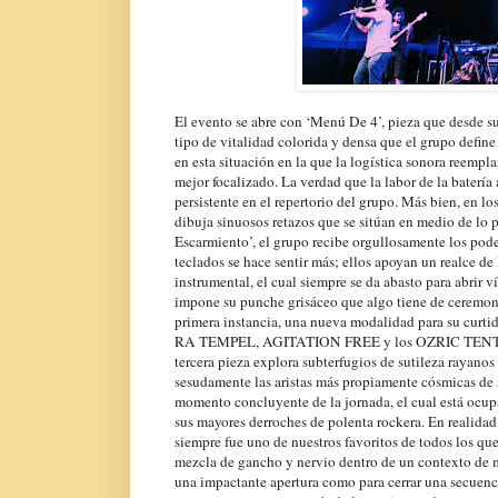
El evento se abre con ‘Menú De 4’, pieza que desde sus
tipo de vitalidad colorida y densa que el grupo defin
en esta situación en la que la logística sonora reemplaz
mejor focalizado. La verdad que la labor de la batería
persistente en el repertorio del grupo. Más bien, en l
dibuja sinuosos retazos que se sitúan en medio de lo p
Escarmiento’, el grupo recibe orgullosamente los poder
teclados se hace sentir más; ellos apoyan un realce de
instrumental, el cual siempre se da abasto para abrir 
impone su punche grisáceo que algo tiene de ceremo
primera instancia, una nueva modalidad para su curti
RA TEMPEL, AGITATION FREE y los OZRIC TENTACLES
tercera pieza explora subterfugios de sutileza rayano
sesudamente las aristas más propiamente cósmicas de 
momento concluyente de la jornada, el cual está ocup
sus mayores derroches de polenta rockera. En realidad,
siempre fue uno de nuestros favoritos de todos los qu
mezcla de gancho y nervio dentro de un contexto de m
una impactante apertura como para cerrar una secuenci