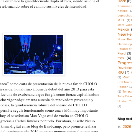
ue establece la grandilocuente dupla rítmica, siendo así que el
Rock
(6)
n reformando sobre el camino sus niveles de intensidad.
Kharmina 
Kotebel
(
Leprecha
M.I.A.
(1)
Mars Volt
Mexico
NearFe
Nono Belv
Onomatop
Parallel o
Floyd
(3)
rock
(4)
Progres
Revolutio
RIO
(7)
Rush
(1)
Soft Mach
staco” como carta de presentación de la nueva faz de CHOLO
Passion
(1
iezas del homónimo álbum de debut del año 2013 para esta
(1)
Tempa
o) fue una de exuberancia que fungía como fuerza capitalizadora
Toby Drive
 dicho vigor adquiere una aureola de renovadora prestancia y
Upsilon Cr
s cosas, la quintaesencia robusta del ideario de CHOLO
(1)
e permite seguir funcionando como una visión muy importante
 hoy, el saxofonista Max Vega está de vuelta en CHOLO
Blog Arc
gracias a
Carlos Jiménez por todo.
Por ahora, el sello Necio
e forma digital en su blog de Bandcamp, pero promete realizar
►
2026
d del inminente año 2019 mientras prepara material nuevo para