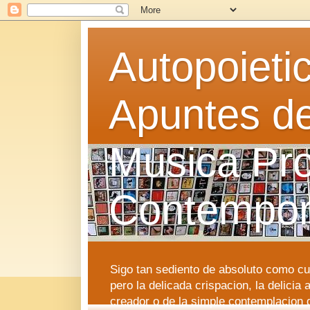
Autopoieti
Apuntes d
Musica Pro
Contempo
Sigo tan sediento de absoluto como cu
pero la delicada crispacion, la delicia
creador o de la simple contemplacion 