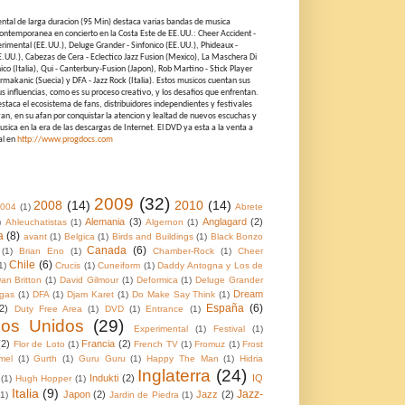
ntal de larga duracion (95 Min) destaca varias bandas de musica
ontemporanea en concierto en la Costa Este de EE.UU.: Cheer Accident -
rimental (EE.UU.), Deluge Grander - Sinfonico (EE.UU.), Phideaux -
E.UU.), Cabezas de Cera - Eclectico Jazz Fusion (Mexico), La Maschera Di
nico (Italia), Qui - Canterbury-Fusion (Japon), Rob Martino - Stick Player
rmakanic (Suecia) y DFA - Jazz Rock (Italia). Estos musicos cuentan sus
sus influencias, como es su proceso creativo, y los desafios que enfrentan.
taca el ecosistema de fans, distribuidores independientes y festivales
an, en su afan por conquistar la atencion y lealtad de nuevos escuchas y
sica en la era de las descargas de Internet. El DVD ya esta a la venta a
al en
http://www.progdocs.com
2009
(32)
2008
(14)
2010
(14)
004
(1)
Abrete
Alemania
(3)
Anglagard
(2)
)
Ahleuchatistas
(1)
Algernon
(1)
a
(8)
avant
(1)
Belgica
(1)
Birds and Buildings
(1)
Black Bonzo
Canada
(6)
(1)
Brian Eno
(1)
Chamber-Rock
(1)
Cheer
Chile
(6)
1)
Crucis
(1)
Cuneiform
(1)
Daddy Antogna y Los de
an Britton
(1)
David Gilmour
(1)
Deformica
(1)
Deluge Grander
Dream
gas
(1)
DFA
(1)
Djam Karet
(1)
Do Make Say Think
(1)
España
(6)
2)
Duty Free Area
(1)
DVD
(1)
Entrance
(1)
dos Unidos
(29)
Experimental
(1)
Festival
(1)
(2)
Francia
(2)
Flor de Loto
(1)
French TV
(1)
Fromuz
(1)
Frost
mel
(1)
Gurth
(1)
Guru Guru
(1)
Happy The Man
(1)
Hidria
Inglaterra
(24)
Indukti
(2)
IQ
(1)
Hugh Hopper
(1)
Italia
(9)
Jazz-
Japon
(2)
Jazz
(2)
(1)
Jardin de Piedra
(1)