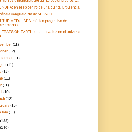
timonios y memorias del quinto vector progresiv...
NDRA: en el epicentro de una quinta turbulencia...
cábala vanguardista de ARTAUD
TITUD MODULADA: música progresiva de
metamorfosi...
 TRAPS ON EARTH: una nueva luz en el universo
...
vember
(11)
tober
(12)
ptember
(11)
gust
(11)
ly
(11)
ne
(11)
ay
(11)
ril
(10)
rch
(12)
bruary
(10)
nuary
(11)
(138)
(140)