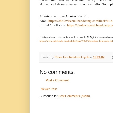
el que habrá de ser su tercer disco de estudio. ¡Todo p
Muestras de “Live At Woodstaco”.-
Kión:
https://cholovisceral.bandcamp.com/track/ki-n
Luzbel / La Rataza:
https://cholovisceral.bandcamp.c
* Información extraída de la nota de prensa de
El Definido
contenida en e
https://www.eldefinido.cl/actualidad/pais/7568/Woodstaco-la-historia-de
Posted by
César Inca Mendoza Loyola
at
12:19 AM
No comments:
Post a Comment
Newer Post
Subscribe to:
Post Comments (Atom)