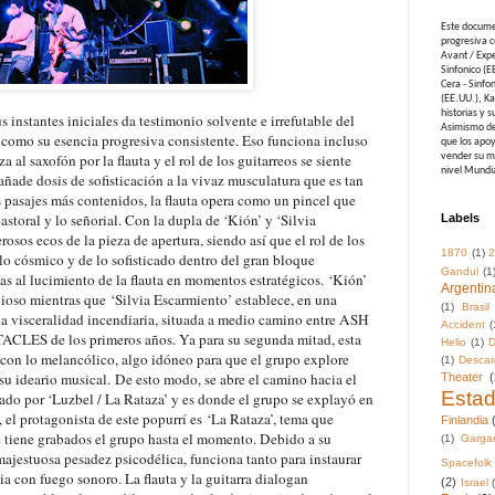
Este docume
progresiva c
Avant / Expe
Sinfonico (E
Cera - Sinfo
(EE.UU.), Ka
historias y 
 instantes iniciales da testimonio solvente e irrefutable del
Asimismo des
e como su esencia progresiva consistente. Eso funciona incluso
que los apoy
a al saxofón por la flauta y el rol de los guitarreos se siente
vender su mu
nivel Mundi
 añade dosis de sofisticación a la vivaz musculatura que es tan
os pasajes más contenidos, la flauta opera como un pincel que
astoral y lo señorial. Con la dupla de ‘Kión’ y ‘Silvia
Labels
osos ecos de la pieza de apertura, siendo así que el rol de los
1870
(1)
2
 lo cósmico y de lo sofisticado dentro del gran bloque
Gandul
(1
vías al lucimiento de la flauta en momentos estratégicos.
‘Kión’
Argentin
nioso mientras que
‘Silvia Escarmiento’ establece, en una
(1)
Brasil
da visceralidad incendiaria, situada a medio camino entre ASH
Accident
(
 de los primeros años. Ya para su segunda mitad, esta
Helio
(1)
D
s con lo melancólico, algo idóneo para que el grupo explore
(1)
Descar
su ideario musical.
De esto modo, se abre el camino hacia el
Theater
(
Esta
ado por ‘Luzbel / La Rataza’ y es donde el grupo se explayó en
 el protagonista de este popurrí es
‘La Rataza’, tema que
Finlandia
e tiene grabados el grupo hasta el momento. Debido a su
(1)
Garga
ajestuosa pesadez psicodélica, funciona tanto para instaurar
Spacefolk
a con fuego sonoro. La flauta y la guitarra dialogan
(2)
Israel