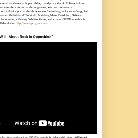
novativa al mezclar la psicodelia, con el jazz y el rock. El filme incluye
con miembros de las bandas originales, asi como de musicos
eos influidos por bandas de la escena Canterbury, incluyendo Gong, Soft
ravan, Hatfield and The North, Matching Mole, Quiet Sun, National
 Supersister, y Moving Gelatine Plates, entre otras. El DVD ya esta a la
el Mundial en
http://www.progdocs.com
RW II - About Rock in Opposition"
tal de larga duracion (100 Min) cuenta la historia del origen del llamado