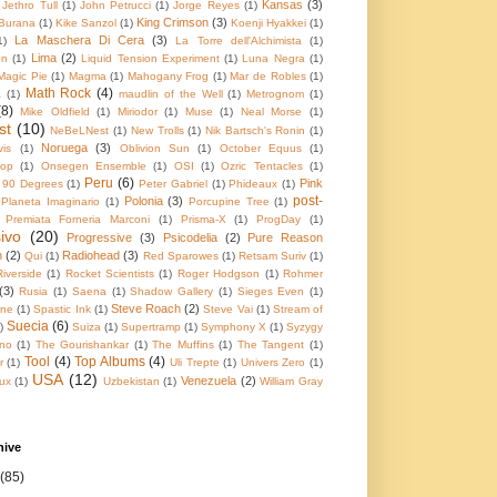
Kansas
(3)
Jethro Tull
(1)
John Petrucci
(1)
Jorge Reyes
(1)
King Crimson
(3)
Burana
(1)
Kike Sanzol
(1)
Koenji Hyakkei
(1)
La Maschera Di Cera
(3)
1)
La Torre dell'Alchimista
(1)
Lima
(2)
un
(1)
Liquid Tension Experiment
(1)
Luna Negra
(1)
Magic Pie
(1)
Magma
(1)
Mahogany Frog
(1)
Mar de Robles
(1)
Math Rock
(4)
a
(1)
maudlin of the Well
(1)
Metrognom
(1)
(8)
Mike Oldfield
(1)
Miriodor
(1)
Muse
(1)
Neal Morse
(1)
st
(10)
NeBeLNest
(1)
New Trolls
(1)
Nik Bartsch's Ronin
(1)
Noruega
(3)
is
(1)
Oblivion Sun
(1)
October Equus
(1)
op
(1)
Onsegen Ensemble
(1)
OSI
(1)
Ozric Tentacles
(1)
Peru
(6)
Pink
r 90 Degrees
(1)
Peter Gabriel
(1)
Phideaux
(1)
post-
Polonia
(3)
Planeta Imaginario
(1)
Porcupine Tree
(1)
Premiata Forneria Marconi
(1)
Prisma-X
(1)
ProgDay
(1)
ivo
(20)
Progressive
(3)
Psicodelia
(2)
Pure Reason
n
(2)
Radiohead
(3)
Qui
(1)
Red Sparowes
(1)
Retsam Suriv
(1)
Riverside
(1)
Rocket Scientists
(1)
Roger Hodgson
(1)
Rohmer
(3)
Rusia
(1)
Saena
(1)
Shadow Gallery
(1)
Sieges Even
(1)
Steve Roach
(2)
ine
(1)
Spastic Ink
(1)
Steve Vai
(1)
Stream of
Suecia
(6)
)
Suiza
(1)
Supertramp
(1)
Symphony X
(1)
Syzygy
no
(1)
The Gourishankar
(1)
The Muffins
(1)
The Tangent
(1)
Tool
(4)
Top Albums
(4)
r
(1)
Uli Trepte
(1)
Univers Zero
(1)
USA
(12)
Venezuela
(2)
ux
(1)
Uzbekistan
(1)
William Gray
hive
(85)