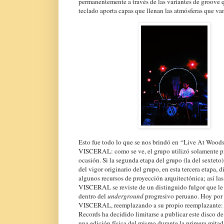
permanentemente a través de las variantes de groove q
teclado aporta capas que llenan las atmósferas que va
Esto fue todo lo que se nos brindó en “Live At Wood
VISCERAL: como se ve, el grupo utilizó solamente p
ocasión. Si la segunda etapa del grupo (la del sextet
del vigor originario del grupo, en esta tercera etapa,
algunos recursos de proyección arquitectónica; así la
VISCERAL se reviste de un distinguido fulgor que l
dentro del
underground
progresivo peruano. Hoy por
VISCERAL, reemplazando a su propio reemplazante: 
Records ha decidido limitarse a publicar este disco d
una edición física del mismo durante la primera mita