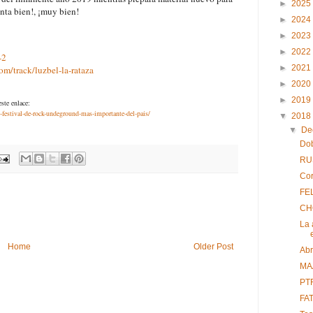
►
2025
inta bien!, ¡muy bien!
►
2024
►
2023
►
2022
-2
►
2021
om/track/luzbel-la-rataza
►
2020
►
2019
ste enlace:
l-festival-de-rock-undeground-mas-importante-del-pais/
▼
2018
▼
De
Dob
RUS
Cor
FE
CHO
La
Home
Older Post
Abr
MAA
PTF
FAT